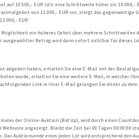
 auf 10.500,- EUR (d.h. eine Schrittweite höher als 10.000,- E
aximalgebot von 12.000,- EUR vor, steigt das gegenwärtige Ge
12.000,- EUR.
e Möglichkeit ein höheres Gebot über mehrere Schrittweiten d
hr ausgewählter Betrag wird dann sofort sichtbar für dieses L
bot abgeben haben, erhalten Sie eine E-Mail mit der Bestätigu
oten wurde, erhalten Sie eine weitere E-Mail, in welcher Ihn
achfolgenden Link in Ihrer E-Mail gelangen Sie direkt zu de
 Finales der Online-Auktion (Bid Up), wird durch einen Countd
 Webseite angezeigt. Bleibt die Zeit bei 00 Tagen 00:00:00 s
. Das Auktionsende eines jeden Lot wird entsprechend den A