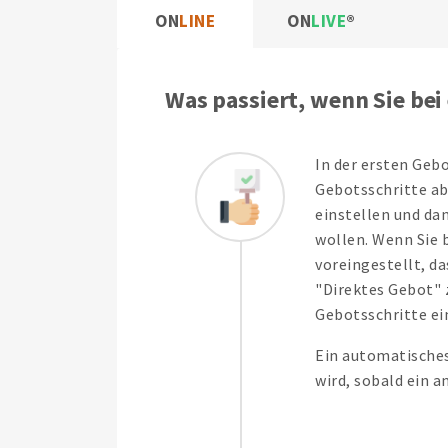
ON
LINE
ON
LIVE
Was passiert, wenn Sie bei
In der ersten Geb
Gebotsschritte ab
einstellen und da
wollen. Wenn Sie 
voreingestellt, d
"Direktes Gebot"
Gebotsschritte ei
Ein automatisches
wird, sobald ein a